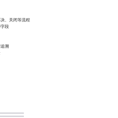
解决、关闭等流程
种字段
和追溯
景