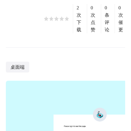
2
0
0
0
次
次
条
次
下
点
评
催
载
赞
论
更
桌面端