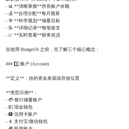
- 📊 **清晰掌握**所有账户余额
- 💰 **合理分配**每月预算
- 🎯 **科学规划**储蓄目标
- 📝 **详细记录**每笔收支
- 📈 **实时查看**财务状况
在使用 Budget5S 之前，先了解三个核心概念：
### 1️⃣ 账户 (Account)
**定义**：你的资金来源或存放位置
**类型示例**：
- 💳 银行储蓄账户
- 💵 现金钱包
- 🏦 信用卡账户
- 📱 支付宝/微信钱包
- 🎁 投资账户