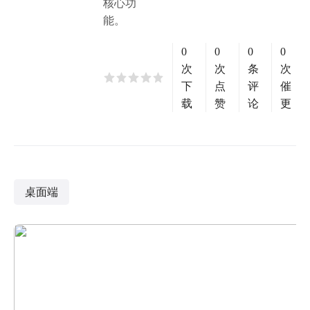
核心功
能。
0
0
0
0
次
次
条
次
下
点
评
催
载
赞
论
更
桌面端