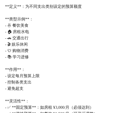
**定义**：为不同支出类别设定的预算额度
**类型示例**：
- 🍜 餐饮美食
- 🏠 房租水电
- 🚗 交通出行
- 🎬 娱乐休闲
- 👕 购物消费
- 📚 学习进修
**作用**：
- 设定每月预算上限
- 控制各类支出
- 避免超支
**灵活性**：
- ✅ **固定预算**：如房租 ¥3,000/月（必须达到）