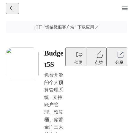
打开
“懒猫微服客户端”
下载应用
Budge
催更
点赞
分享
t5S
免费开源
的个人预
算管理系
统 - 支持
账户管
理、预算
桶、储蓄
金库三大