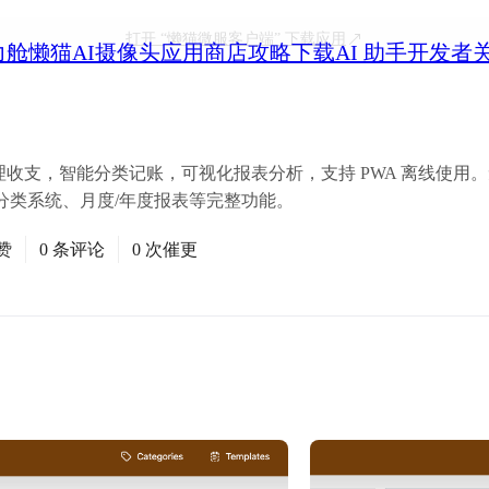
打开
“懒猫微服客户端”
下载应用
力舱
懒猫AI摄像头
应用商店
攻略
下载
AI 助手
开发者
管理收支，智能分类记账，可视化报表分析，支持 PWA 离线使用
分类系统、月度/年度报表等完整功能。
赞
0 条评论
0 次催更