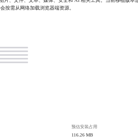
、图片、文件、文本、媒体、安全和 AI 相关工具。当前移植版本适配为 L
能力会按需从网络加载浏览器端资源。
。
预估安装占用
116.26 MB