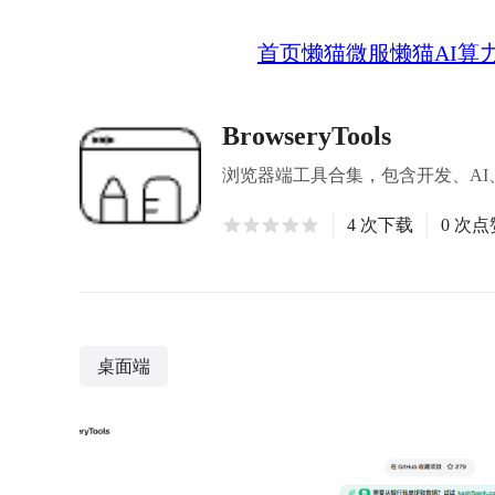
首页
懒猫微服
懒猫AI算
BrowseryTools
浏览器端工具合集，包含开发、A
4 次下载
0 次点
桌面端