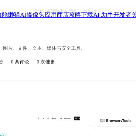
打开
“懒猫微服客户端”
下载应用
力舱
懒猫AI摄像头
应用商店
攻略
下载
AI 助手
开发者
I、图片、文件、文本、媒体与安全工具。
赞
0 条评论
0 次催更