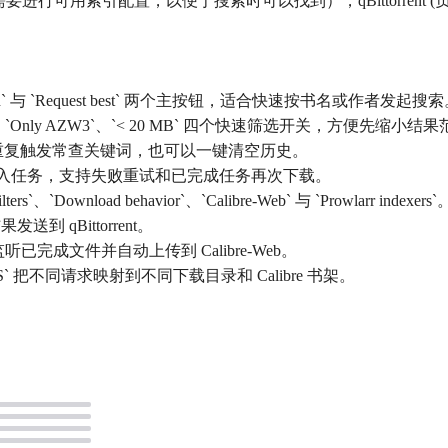
也需要进行可用索引配置，以便于搜索时可以找到），qBittorrent (负
rch` 与 `Request best` 两个主按钮，适合快速按书名或作者发起搜
BI`、`Only AZW3`、`< 20 MB` 四个快速筛选开关，方便先缩
s`，便于重复触发常查关键词，也可以一键清空历史。
载与导入任务，支持失败重试和已完成任务再次下载。
`Download behavior`、`Calibre-Web` 与 `Prowlarr indexers`
 qBittorrent。
监听已完成文件并自动上传到 Calibre-Web。
ES` 把不同请求映射到不同下载目录和 Calibre 书架。