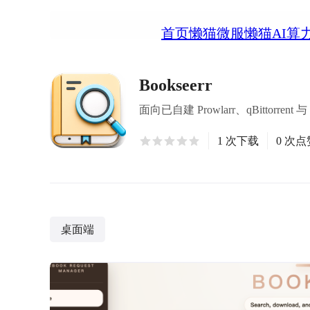
首页
懒猫微服
懒猫AI算
Bookseerr
面向已自建 Prowlarr、qBittorr
1 次下载
0 次点
桌面端