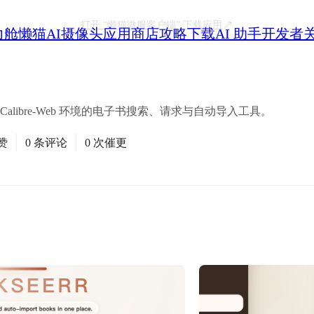
打开
“懒猫微服客户端”
下载应用
力舱
懒猫AI摄像头
应用商店
攻略
下载
AI 助手
开发者
ent 与 Calibre-Web 环境的电子书搜索、请求与自动导入工具。
赞
0 条评论
0 次催更