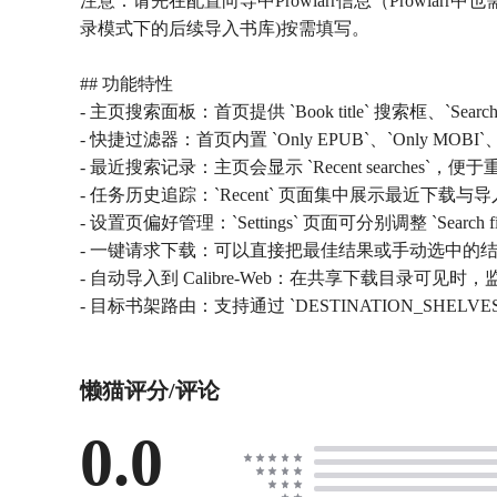
注意：请先在配置向导中Prowlarr信息（Prowlarr中
录模式下的后续导入书库)按需填写。
## 功能特性
- 主页搜索面板：首页提供 `Book title` 搜索框、`Sea
- 快捷过滤器：首页内置 `Only EPUB`、`Only MO
- 最近搜索记录：主页会显示 `Recent searche
- 任务历史追踪：`Recent` 页面集中展示最近下
- 设置页偏好管理：`Settings` 页面可分别调整 `Search filters`、
- 一键请求下载：可以直接把最佳结果或手动选中的结果发送到
- 自动导入到 Calibre-Web：在共享下载目录可见时，
- 目标书架路由：支持通过 `DESTINATION_SHELV
懒猫评分/评论
0.0