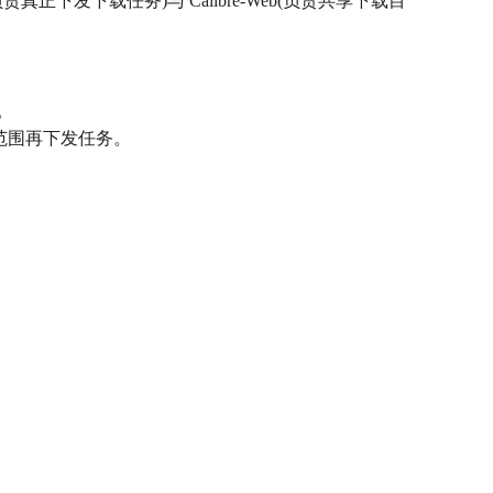
责真正下发下载任务)与 Calibre-Web(负责共享下载目
索。
小结果范围再下发任务。
。