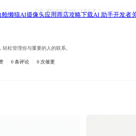
打开
“懒猫微服客户端”
下载应用
力舱
懒猫AI摄像头
应用商店
攻略
下载
AI 助手
开发者
，轻松管理你与重要的人的联系。
赞
0 条评论
0 次催更