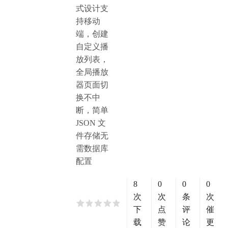
式设计支
持移动
端，创建
自定义播
放列表，
全局播放
器页面切
换不中
断，简单
JSON 文
件存储无
需数据库
配置
8
0
0
0
次
次
条
次
下
点
评
催
载
赞
论
更