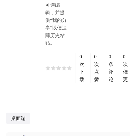
可选编
辑，并提
供“我的分
享”以便追
踪历史粘
贴。
0
0
0
0
次
次
条
次
下
点
评
催
载
赞
论
更
桌面端