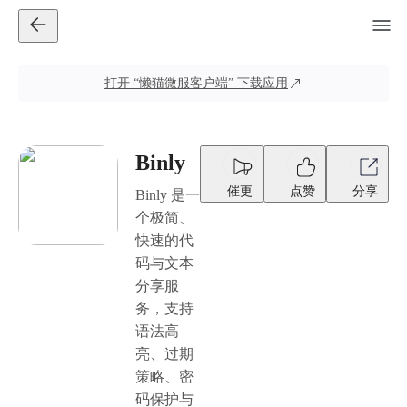
打开
“懒猫微服客户端”
下载应用
Binly
催更
点赞
分享
Binly 是一
个极简、
快速的代
码与文本
分享服
务，支持
语法高
亮、过期
策略、密
码保护与