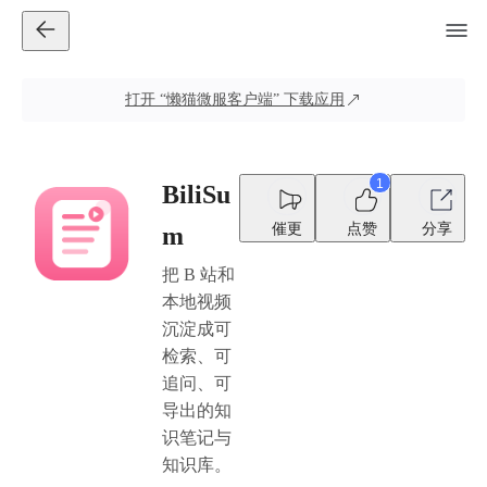
打开
“懒猫微服客户端”
下载应用
1
BiliSu
催更
点赞
分享
m
把 B 站和
本地视频
沉淀成可
检索、可
追问、可
导出的知
识笔记与
知识库。