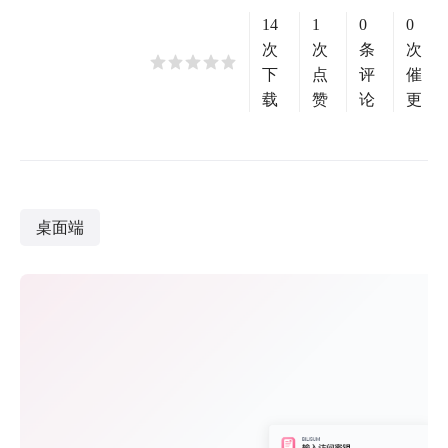
14
1
0
0
次
次
条
次
下
点
评
催
载
赞
论
更
桌面端