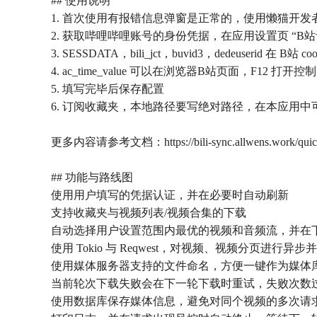
## 使用说明
1. 首次使用有报错信息弹窗是正常的，使用懒猫开发者工具
2. 获取哔哩哔哩账号的身份凭据，在应用设置页 “B站认证” 标签下需
3. SESSDATA，bili_jct，buvid3，dedeuserid 在 B站 c
4. ac_time_value 可以在浏览器B站页面，F12 打开控制台，在
5. 填写完毕后保存配置
6. 订阅收藏夹，本地路径要写绝对路径，在本应用中可使用如下
更多内容请参考文档：https://bili-sync.allwens.work/quick-
## 功能与路线图
使用用户填写的凭据认证，并在必要时自动刷新
支持收藏夹与视频列表/视频合集的下载
自动选择用户设置范围内最优的视频和音频流，并在下载完
使用 Tokio 与 Reqwest，对视频、视频分页进行异步
使用媒体服务器支持的文件命名，方便一键作为媒体
当前轮次下载失败会在下一轮下载时重试，失败次数
使用数据库保存媒体信息，避免对同个视频的多次请