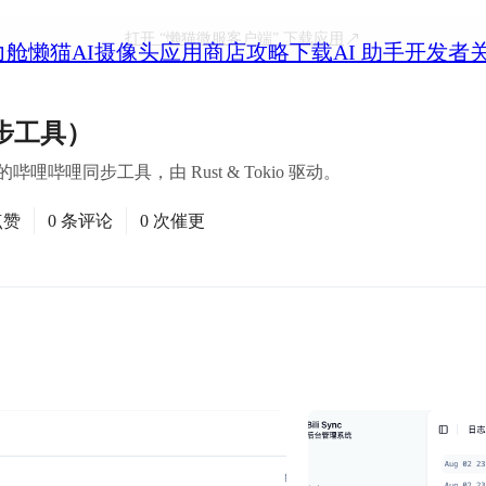
打开
“懒猫微服客户端”
下载应用
力舱
懒猫AI摄像头
应用商店
攻略
下载
AI 助手
开发者
同步工具）
编写的哔哩哔哩同步工具，由 Rust & Tokio 驱动。
点赞
0 条评论
0 次催更