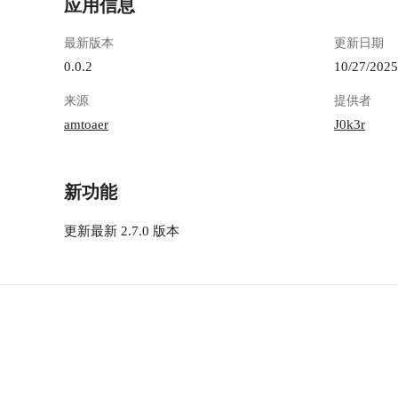
应用信息
08-05_14-31-37.png") ## 2.2 应用配置 首次使用
打开应用，右下角会出现如下报错弹窗，不用担
最新版本
更新日期
心，这是正常的，因为还没有认证 !
[Snipaste_2025-08-05_21-46-35.png](https://lzc-
0.0.2
10/27/2025
playground-1301583638.cos.ap-
来源
提供者
chengdu.myqcloud.com/guidelines/426/caef9e7f-
c353-4b8f-965b-3f50ce649511.png "Snipaste_2025-
amtoaer
J0k3r
08-05_21-46-35.png") 这时打开你的 懒猫开发者
工具或右键应用查看日志，会得到一个生成的
auth_token
新功能
https://appstore.lazycat.cloud/#/shop/detail/cloud.laz
ycat.developer.tools ![Snipaste_2025-08-02_22-38-
更新最新 2.7.0 版本
29.png](https://lzc-playground-1301583638.cos.ap-
chengdu.myqcloud.com/guidelines/426/e187b593-
4807-4fb3-96c8-e9212189b444.png
"Snipaste_2025-08-02_22-38-29.png") 打开应用，
切换到设置页，输入 auth_token，点击认证即
可，前端未认证时都需要此 token !
[Snipaste_2025-08-02_22-37-49.png](https://lzc-
playground-1301583638.cos.ap-
chengdu.myqcloud.com/guidelines/426/3f273e9c-