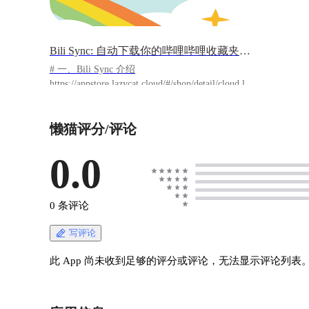
Bili Sync: 自动下载你的哔哩哔哩收藏夹视频
# 一、Bili Sync 介绍
https://appstore.lazycat.cloud/#/shop/detail/cloud.laz
ycat.app.bili-sync bili-sync 是一款专为 NAS 用户
编写的哔哩哔哩同步工具。 它的基本的工作原理
懒猫评分/评论
是使用用户填写的凭据定期扫描视频合集、收藏
夹等，获取到本地未下载过的内容并保存到本
地，维持本地视频库与哔哩哔哩网站的同步。 下
0.0
载的内容包括视频、封面、弹幕、标签与简介信
息等，这些文件整体保持与 Emby、Jellyfin 等媒
体服务器软件兼容的文件布局，使得目的文件夹
0 条评论
可以直接被作为媒体库添加到这些软件中，无需
干预自动识别。 # 二、使用方法 ## 2.1 获取应用
写评论
在懒猫应用商店直接安装即可，省去自己部署的
麻烦 ![Snipaste_2025-08-05_14-31-37.png]
此 App 尚未收到足够的评分或评论，无法显示评论列表
(https://lzc-playground-1301583638.cos.ap-
chengdu.myqcloud.com/guidelines/426/8b1d1854-
5446-4a43-bf94-1baa16b23f2a.png "Snipaste_2025-