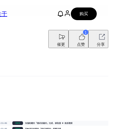
关于
购买
1
催更
点赞
分享