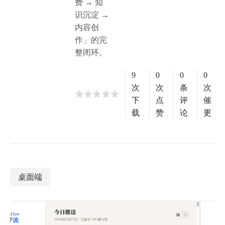
费 → 知
识沉淀 →
内容创
作」的完
整闭环。
9
0
0
0
次
次
条
次
下
点
评
催
载
赞
论
更
桌面端