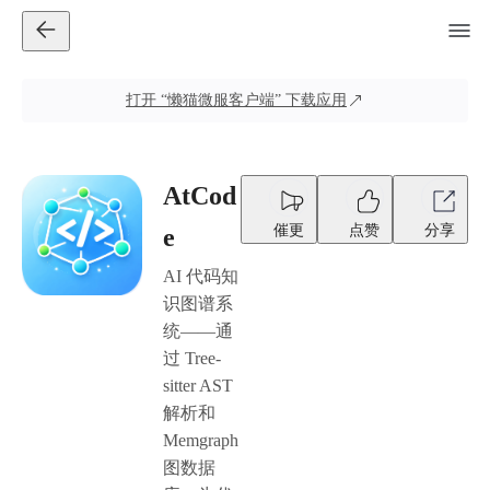
打开
“懒猫微服客户端”
下载应用
AtCod
催更
点赞
分享
e
AI 代码知
识图谱系
统——通
过 Tree-
sitter AST
解析和
Memgraph
图数据