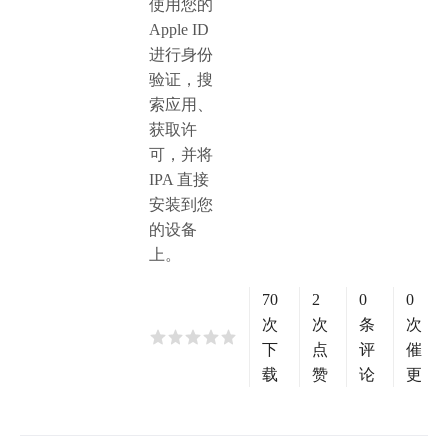
使用您的
Apple ID
进行身份
验证，搜
索应用、
获取许
可，并将
IPA 直接
安装到您
的设备
上。
70
2
0
0
次
次
条
次
下
点
评
催
载
赞
论
更