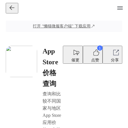
打开
“懒猫微服客户端”
下载应用
1
App
催更
点赞
分享
Store
价格
查询
查询和比
较不同国
家与地区
App Store
应用价