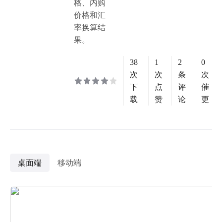
格、内购
价格和汇
率换算结
果。
38
1
2
0
次
次
条
次
下
点
评
催
载
赞
论
更
桌面端
移动端