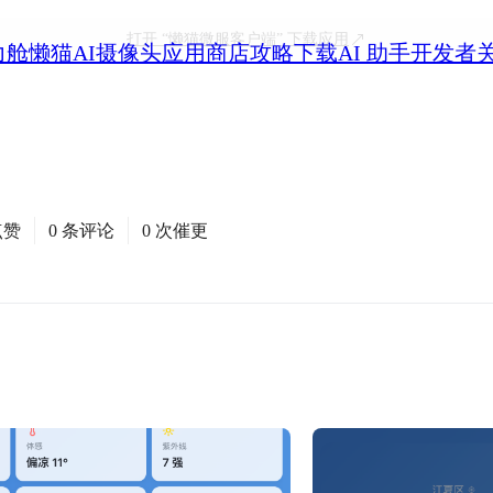
打开
“懒猫微服客户端”
下载应用
力舱
懒猫AI摄像头
应用商店
攻略
下载
AI 助手
开发者
点赞
0 条评论
0 次催更