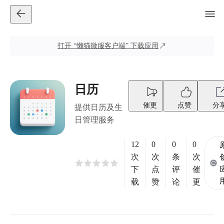
打开
“懒猫微服客户端”
下载应用
日历
催更
点赞
分
提供日历及生
日管理服务
12
0
0
0
次
次
条
次
下
点
评
催
载
赞
论
更