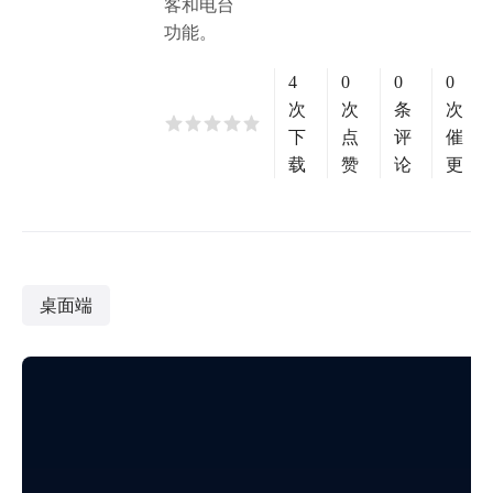
客和电台
功能。
4
0
0
0
次
次
条
次
下
点
评
催
载
赞
论
更
桌面端