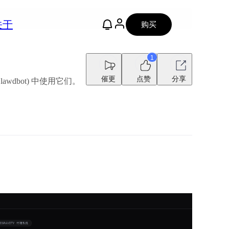
关于
购买
1
催更
点赞
分享
(Clawdbot) 中使用它们。