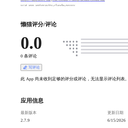
ycat.app.antigravity-claude-proxy
https://appstore.lazycat.cloud/#/shop/detail/cloud.laz
ycat.app.forward
懒猫评分/评论
https://appstore.lazycat.cloud/#/shop/detail/cloud.laz
ycat.app.open-design
https://appstore.lazycat.cloud/#/shop/detail/cloud.laz
0.0
ycat.app.chatbox.web ## Antigravity Proxy 使用 打
开账号管理界面，添加已经认证了 Google AI Pro
的谷歌账号，将授权链接复制到浏览器中并进行
0 条评论
授权，随后将跳转后的 URL 复制到输入框中即
可添加。可以看到可以添加多个账号，主要你谷
写评论
歌账号多理论上就有无限量的模型可以使用。 !
[image.png](https://lzc-playground-
此 App 尚未收到足够的评分或评论，无法显示评论列表
1301583638.cos.ap-
chengdu.myqcloud.com/guidelines/1123/65c9857d-
5e4e-4ce8-a2f0-99cac38391af.png "image.png") !
应用信息
[image.png](https://lzc-playground-
1301583638.cos.ap-
最新版本
更新日期
chengdu.myqcloud.com/guidelines/1123/2dcf63ac-
7a37-49e4-bb8d-49e3333df79a.png "image.png") 如
2.7.9
6/15/2026
果发现账号状态不是 OK，则点击 Fix 按钮，会