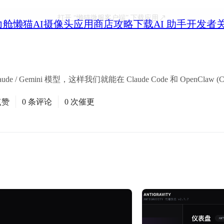
打开
“懒猫微服客户端”
下载应用
力舱
懒猫AI摄像头
应用商店
攻略
下载
AI 助手
开发者
ude / Gemini 模型，这样我们就能在 Claude Code 和 OpenClaw 
点赞
0 条评论
0 次催更