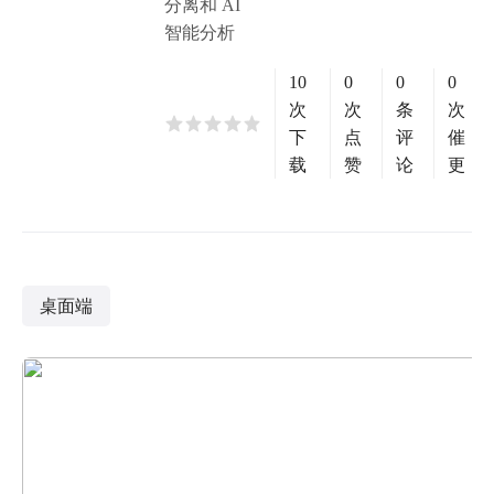
分离和 AI
智能分析
10
0
0
0
次
次
条
次
下
点
评
催
载
赞
论
更
桌面端