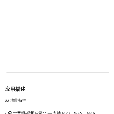
应用描述
## 功能特性
- 🎧 **音频/视频转录** — 支持 MP3、WAV、M4A、