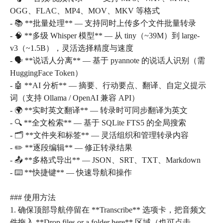
OGG、FLAC、MP4、MOV、MKV 等格式
- 📚 **批量处理** — 支持同时上传多个文件批量转录
- 🧠 **多级 Whisper 模型** — 从 tiny（~39M）到 large-
v3（~1.5B），灵活选择精度与速度
- 🗣️ **说话人分离** — 基于 pyannote 的说话人识别（需
HuggingFace Token）
- 🤖 **AI 分析** — 摘要、行动要点、翻译、自定义提示
词（支持 Ollama / OpenAI 兼容 API）
- 🌍 **实时英文翻译** — 转录时可同步翻译为英文
- 🔍 **全文检索** — 基于 SQLite FTS5 的全局搜索
- 🗂️ **文件夹和标签** — 灵活组织和管理转录内容
- ✏️ **逐段编辑** — 修正转录结果
- 📤 **多格式导出** — JSON、SRT、TXT、Markdown
- ⌨️ **快捷键** — 快速导航和操作
### 使用方法
1. 确保顶部导航停留在 **Transcribe** 选项卡，把音频文
件拖入 **Drop files or a folder here** 区域（也可点击