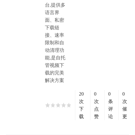
台,提供多
语言界
面、私密
下载链
接、速率
限制和自
动清理功
能,是自托
管视频下
载的完美
解决方案
20
0
0
0
次
次
条
次
下
点
评
催
载
赞
论
更