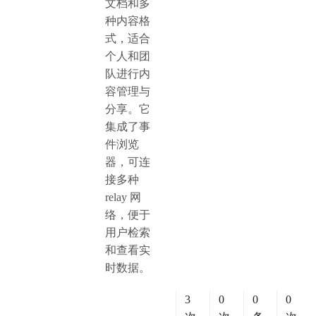
文档和多
种内容格
式，适合
个人和团
队进行内
容管理与
分享。它
集成了事
件浏览
器，可连
接多种
relay 网
络，便于
用户检索
和查看实
时数据。
3
0
0
0