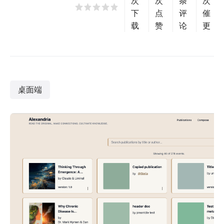
次
次
条
次
下
点
评
催
载
赞
论
更
桌面端