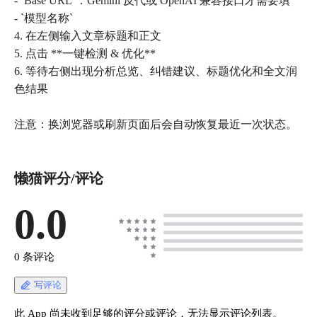
- `Base URL`：Gemini 反代或 OpenAI 兼容接口才需要填
- `模型名称`
4. 在左侧输入文章标题和正文
5. 点击 **一键检测 & 优化**
6. 等待右侧出现分析总览、纠错建议、标题优化和全文润
色结果
注意：换浏览器或刷新页面后会自动恢复最近一次状态。
懒猫评分/评论
0.0
0 条评论
写评论
此 App 尚未收到足够的评分或评论，无法显示评论列表。