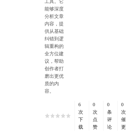
工具。它
能够深度
分析文章
内容，提
供从基础
纠错到逻
辑重构的
全方位建
议，帮助
创作者打
磨出更优
质的内
容。
6
0
0
0
次
次
条
次
下
点
评
催
载
赞
论
更