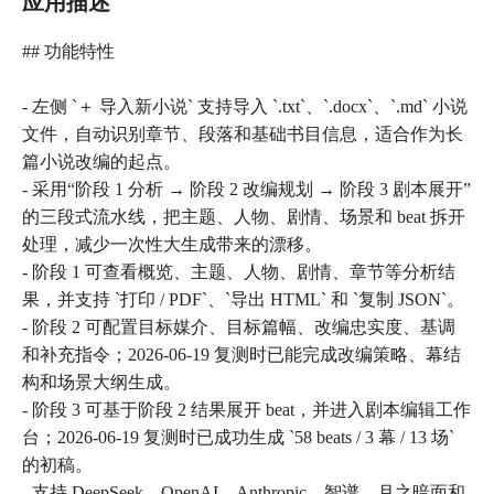
应用描述
## 功能特性
- 左侧 `＋ 导入新小说` 支持导入 `.txt`、`.docx`、`.md` 小说
文件，自动识别章节、段落和基础书目信息，适合作为长
篇小说改编的起点。
- 采用“阶段 1 分析 → 阶段 2 改编规划 → 阶段 3 剧本展开”
的三段式流水线，把主题、人物、剧情、场景和 beat 拆开
处理，减少一次性大生成带来的漂移。
- 阶段 1 可查看概览、主题、人物、剧情、章节等分析结
果，并支持 `打印 / PDF`、`导出 HTML` 和 `复制 JSON`。
- 阶段 2 可配置目标媒介、目标篇幅、改编忠实度、基调
和补充指令；2026-06-19 复测时已能完成改编策略、幕结
构和场景大纲生成。
- 阶段 3 可基于阶段 2 结果展开 beat，并进入剧本编辑工作
台；2026-06-19 复测时已成功生成 `58 beats / 3 幕 / 13 场`
的初稿。
- 支持 DeepSeek、OpenAI、Anthropic、智谱、月之暗面和