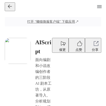
打开
“懒猫微服客户端”
下载应用
AIScri
催更
点赞
分享
pt
面向编剧
和小说改
编创作者
的三阶段
AI 剧本工
坊，从原
著导入、
分析规划