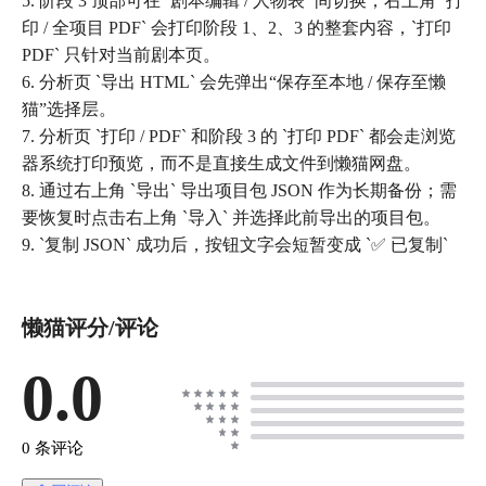
5. 阶段 3 顶部可在 `剧本编辑 / 人物表` 间切换；右上角 `打
印 / 全项目 PDF` 会打印阶段 1、2、3 的整套内容，`打印
PDF` 只针对当前剧本页。
6. 分析页 `导出 HTML` 会先弹出“保存至本地 / 保存至懒
猫”选择层。
7. 分析页 `打印 / PDF` 和阶段 3 的 `打印 PDF` 都会走浏览
器系统打印预览，而不是直接生成文件到懒猫网盘。
8. 通过右上角 `导出` 导出项目包 JSON 作为长期备份；需
要恢复时点击右上角 `导入` 并选择此前导出的项目包。
9. `复制 JSON` 成功后，按钮文字会短暂变成 `✅ 已复制`
懒猫评分/评论
0.0
0 条评论