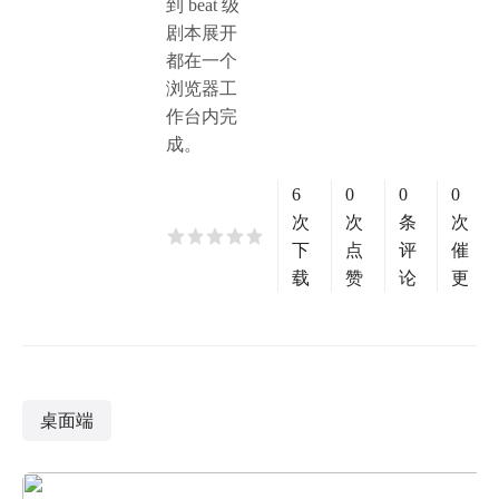
到 beat 级
剧本展开
都在一个
浏览器工
作台内完
成。
6
0
0
0
次
次
条
次
下
点
评
催
载
赞
论
更
桌面端