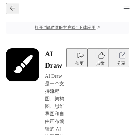
打开
“懒猫微服客户端”
下载应用
AI
催更
点赞
分享
Draw
AI Draw
是一个支
持流程
图、架构
图、思维
导图和自
由画布编
辑的 AI