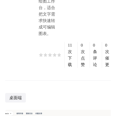
绘图工作
台，适合
把文字需
求快速转
成可编辑
图表。
11
0
0
0
次
次
条
次
下
点
评
催
载
赞
论
更
桌面端