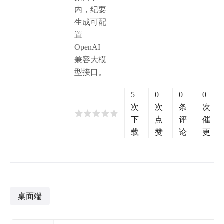
内，纪要
生成可配
置
OpenAI
兼容大模
型接口。
5
0
0
0
次
次
条
次
下
点
评
催
载
赞
论
更
桌面端