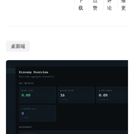
下
点
评
催
载
赞
论
更
桌面端