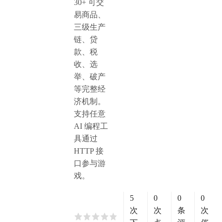
30+ 可交
易商品、
三级生产
链、贷
款、税
收、选
举、破产
等完整经
济机制。
支持任意
AI 编程工
具通过
HTTP 接
口参与游
戏。
5
0
0
0
次
次
条
次