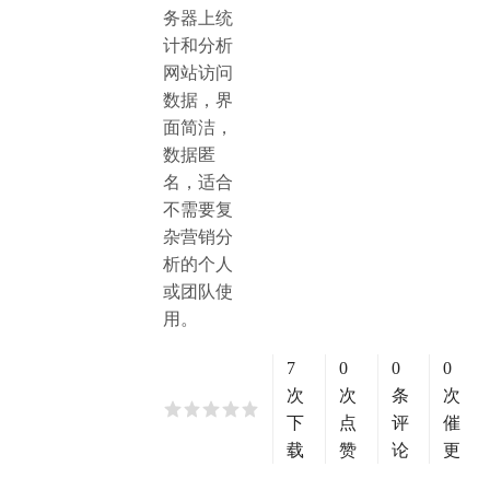
务器上统
计和分析
网站访问
数据，界
面简洁，
数据匿
名，适合
不需要复
杂营销分
析的个人
或团队使
用。
7
0
0
0
次
次
条
次
下
点
评
催
载
赞
论
更