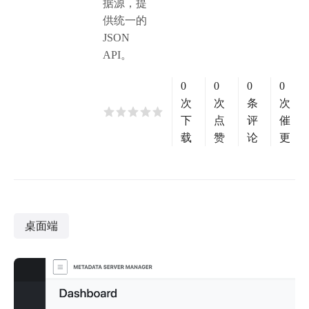
据源，提
供统一的
JSON
API。
0
0
0
0
次
次
条
次
下
点
评
催
载
赞
论
更
桌面端