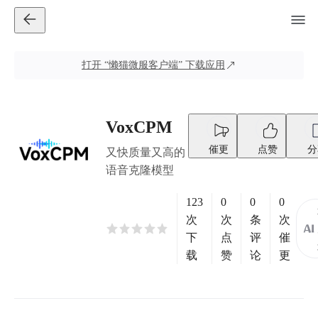
打开
“懒猫微服客户端”
下载应用
VoxCPM
催更
点赞
分
又快质量又高的
语音克隆模型
123
0
0
0
次
次
条
次
下
点
评
催
载
赞
论
更