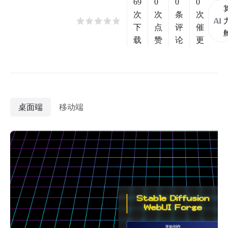
69
0
0
0
次
次
条
次
下
点
评
催
载
赞
论
更
桌面端
移动端