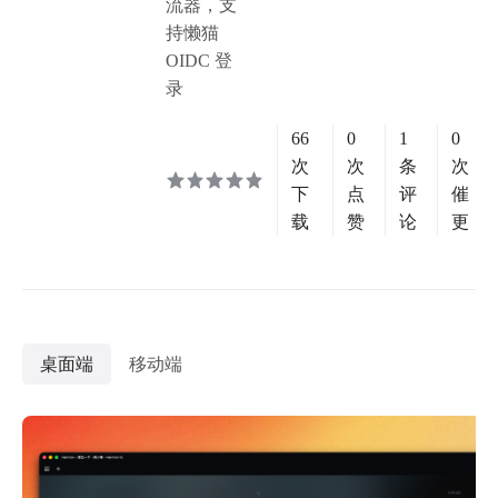
流器，支
持懒猫
OIDC 登
录
66
0
1
0
次
次
条
次
下
点
评
催
载
赞
论
更
桌面端
移动端